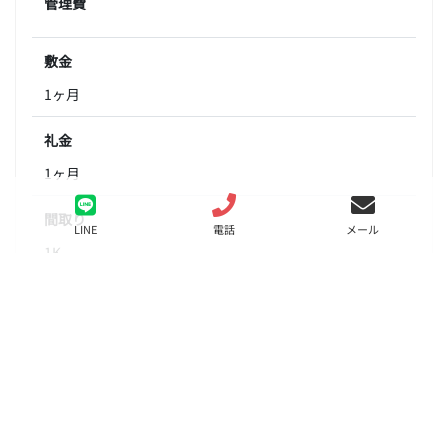
管理費
敷金
1ヶ月
礼金
1ヶ月
間取り
LINE
電話
メール
1K
面積
25.28㎡
階数
5階