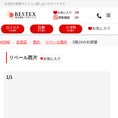
文京区の賃貸マンション探しはベステックスで
お気に入り
0
件
閲覧履歴
1
件
お気に入り
HOME
文京区
西片
リベール西片
5階1Kのお部屋
リベール西片
♥
お気に入り
1
/
1