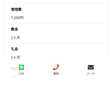
管理費
7,000円
敷金
1ヶ月
礼金
1ヶ月
間取り
LINE
電話
メール
1R
面積
23.32㎡
階数