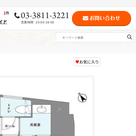
歴
1
件
イド
♥
お気に入り