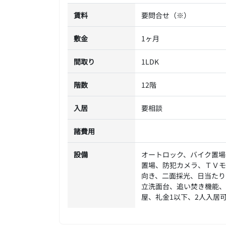
賃料
要問合せ（※）
敷金
1ヶ月
間取り
1LDK
階数
12階
入居
要相談
諸費用
設備
オートロック、バイク置場
置場、防犯カメラ、ＴＶモ
向き、二面採光、日当たり
立洗面台、追い焚き機能、
屋、礼金1以下、2人入居