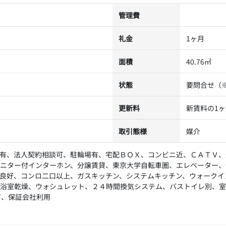
管理費
礼金
1ヶ月
面積
40.76㎡
状態
要問合せ（
更新料
新賃料の1
取引態様
媒介
有、法人契約相談可、駐輪場有、宅配ＢＯＸ、コンビニ近、ＣＡＴＶ、
ニター付インターホン、分譲賃貸、東京大学自転車圏、エレベーター、
良好、コンロ二口以上、ガスキッチン、システムキッチン、ウォークイ
浴室乾燥、ウォシュレット、２４時間換気システム、バストイレ別、室
可、保証会社利用