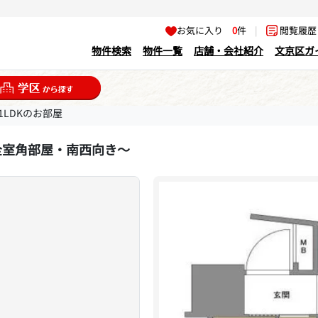
お気に入り
0
件
|
閲覧履
物件検索
物件一覧
店舗・会社紹介
文京区ガ
1LDKのお部屋
全室角部屋・南西向き～