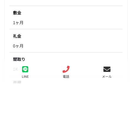
敷金
1ヶ月
礼金
0ヶ月
間取り
1K
LINE
電話
メール
面積
24.85㎡
階数
6階
状態