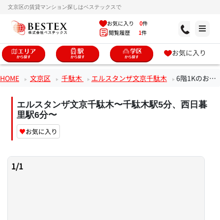
文京区の賃貸マンション探しはベステックスで
お気に入り
0
件
閲覧履歴
1
件
お気に入り
HOME
文京区
千駄木
エルスタンザ文京千駄木
6階1Kのお部屋
エルスタンザ文京千駄木〜千駄木駅5分、西日暮
里駅6分〜
♥
お気に入り
1
/
1