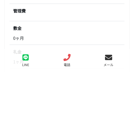
管理費
敷金
0ヶ月
礼金
1ヶ月
LINE
電話
メール
間取り
1K
面積
22.51㎡
階数
3階