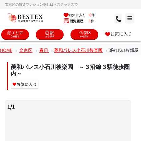
文京区の賃貸マンション探しはベステックスで
お気に入り
0
件
閲覧履歴
1
件
お気に入り
HOME
文京区
春日
菱和パレス小石川後楽園
3階1Kのお部屋
菱和パレス小石川後楽園 ～３沿線３駅徒歩圏
内～
♥
お気に入り
1
/
1