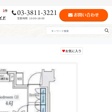
歴
1
件
イド
♥
お気に入り