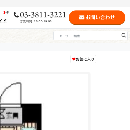
歴
1
件
イド
♥
お気に入り