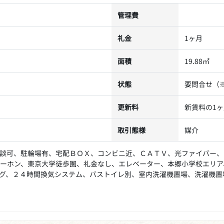
管理費
礼金
1ヶ月
面積
19.88㎡
状態
要問合せ（
更新料
新賃料の1
取引態様
媒介
談可、駐輪場有、宅配ＢＯＸ、コンビニ近、ＣＡＴＶ、光ファイバー、
ーホン、東京大学徒歩圏、礼金なし、エレベーター、本郷小学校エリア
グ、２４時間換気システム、バストイレ別、室内洗濯機置場、洗濯機置