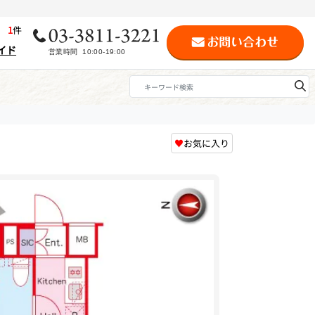
歴
1
件
イド
♥
お気に入り