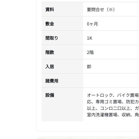
賃料
要問合せ（※）
敷金
0ヶ月
間取り
1K
階数
2階
入居
即
諸費用
設備
オートロック、バイク置場
応、専用ゴミ置場、防犯カ
以上、コンロ二口以上、ガ
室内洗濯機置場、収納、角