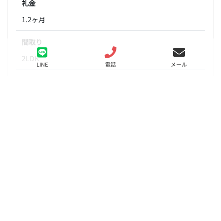
礼金
1.2ヶ月
間取り
2LDK
LINE
電話
メール
面積
57.56㎡
階数
2階
状態
要問合せ（※）
入居
相談