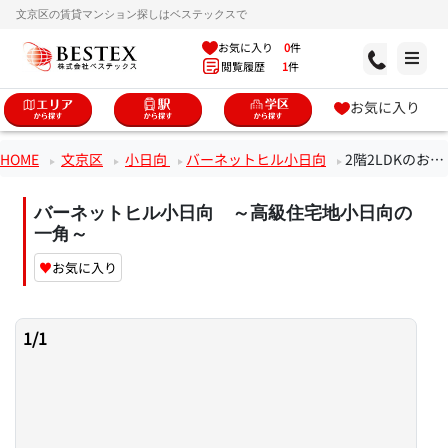
文京区の賃貸マンション探しはベステックスで
お気に入り
0
件
閲覧履歴
1
件
お気に入り
HOME
文京区
小日向
バーネットヒル小日向
2階2LDKのお部屋
バーネットヒル小日向 ～高級住宅地小日向の
一角～
♥
お気に入り
1
/
1