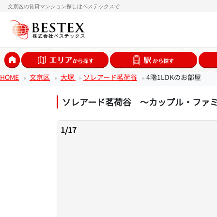
文京区の賃貸マンション探しはベステックスで
HOME
文京区
大塚
ソレアード茗荷谷
4階1LDKのお部屋
ソレアード茗荷谷 ～カップル・ファ
1
/
17