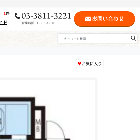
歴
1
件
イド
♥
お気に入り