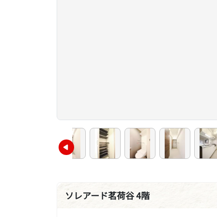
ソレアード茗荷谷 4階