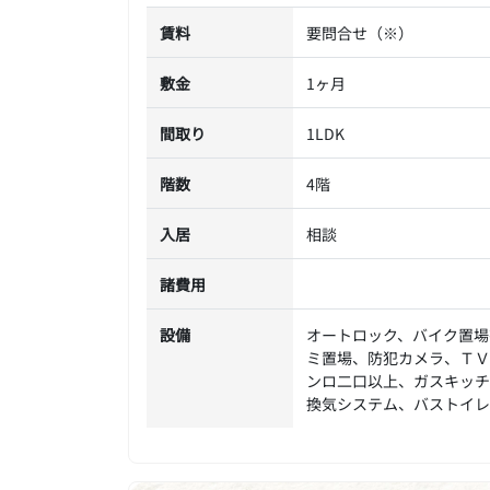
賃料
要問合せ（※）
敷金
1ヶ月
間取り
1LDK
階数
4階
入居
相談
諸費用
設備
オートロック、バイク置場
ミ置場、防犯カメラ、ＴＶ
ンロ二口以上、ガスキッチ
換気システム、バストイレ