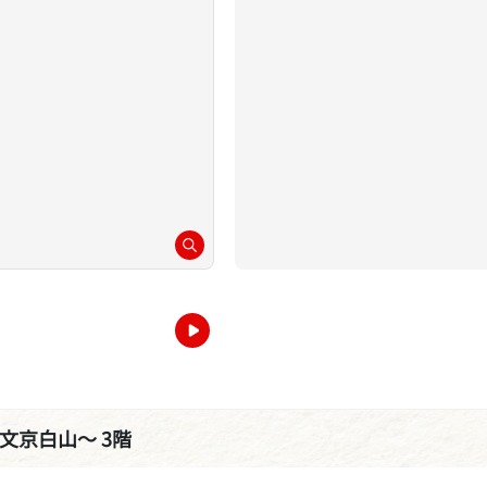
ーロ文京白山～ 3階