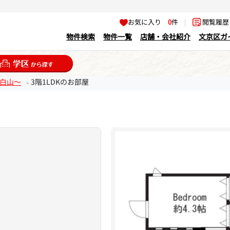
お気に入り
0
件
|
閲覧履
物件検索
物件一覧
店舗・会社紹介
文京区ガ
文京白山～
3階1LDKのお部屋