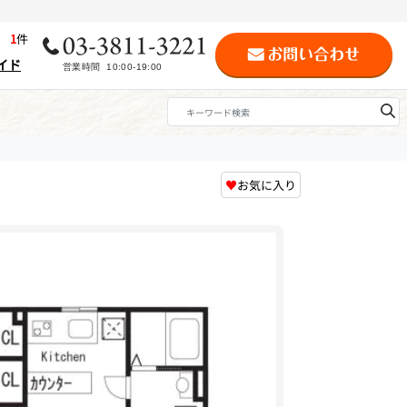
歴
1
件
イド
♥
お気に入り