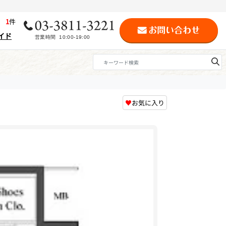
歴
1
件
イド
♥
お気に入り