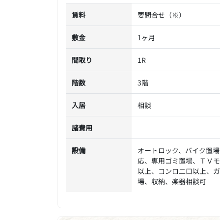
賃料
要問合せ（※）
敷金
1ヶ月
間取り
1R
階数
3階
入居
相談
諸費用
設備
オートロック、バイク置場
応、専用ゴミ置場、ＴＶモ
以上、コンロ二口以上、ガ
場、収納、楽器相談可