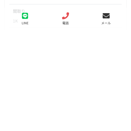
間取り
1K
LINE
電話
メール
面積
25.32㎡
階数
5階
状態
要問合せ（※）
入居
相談
更新料