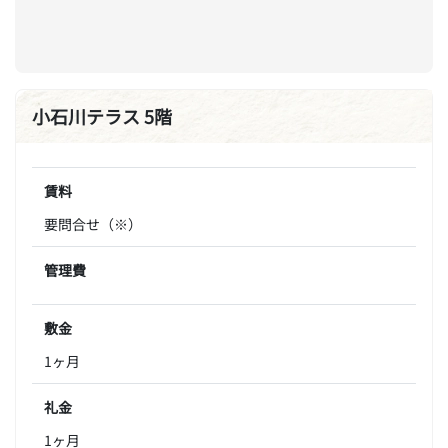
小石川テラス 5階
賃料
要問合せ（※）
管理費
敷金
1ヶ月
礼金
1ヶ月