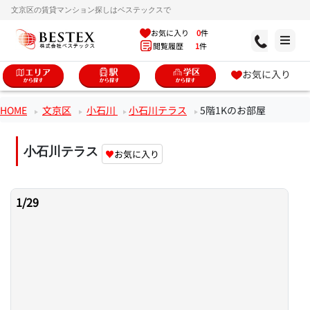
文京区の賃貸マンション探しはベステックスで
お気に入り
0
件
閲覧履歴
1
件
お気に入り
HOME
文京区
小石川
小石川テラス
5階1Kのお部屋
小石川テラス
♥
お気に入り
1
/
29