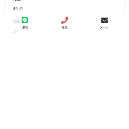
0ヶ月
間取り
LINE
電話
メール
1R
面積
20.83㎡
階数
4階
状態
募集中
入居
相談