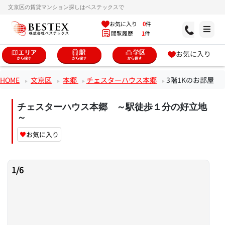
文京区の賃貸マンション探しはベステックスで
お気に入り
0
件
閲覧履歴
1
件
お気に入り
HOME
文京区
本郷
チェスターハウス本郷
3階1Kのお部屋
チェスターハウス本郷 ～駅徒歩１分の好立地
～
♥
お気に入り
1
/
6