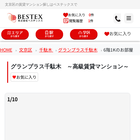
文京区の賃貸マンション探しはベステックスで
お気に入り
0
件
閲覧履歴
1
件
お気に入り
HOME
文京区
千駄木
グランプラス千駄木
6階1Kのお部屋
グランプラス千駄木 ～高級賃貸マンション～
♥
お気に入り
1
/
10