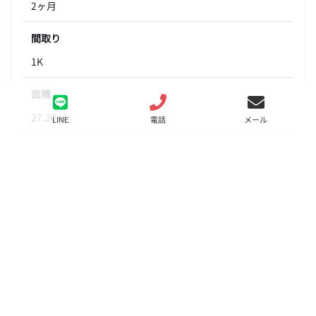
2ヶ月
間取り
1K
面積
27.30㎡
LINE
電話
メール
階数
6階
状態
要問合せ（※）
入居
要相談