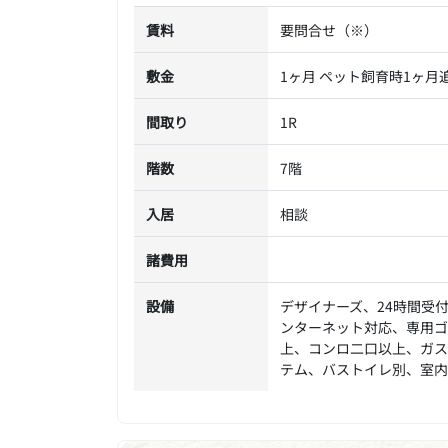
賃料
要問合せ（※）
敷金
1ヶ月 ペット飼育時1ヶ月追
間取り
1R
階数
7階
入居
相談
諸費用
設備
デザイナーズ、24時間受
ンターネット対応、専用ゴ
上、コンロ二口以上、ガス
テム、バストイレ別、室内