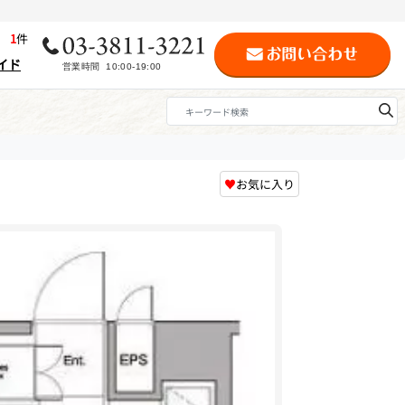
歴
1
件
イド
♥
お気に入り