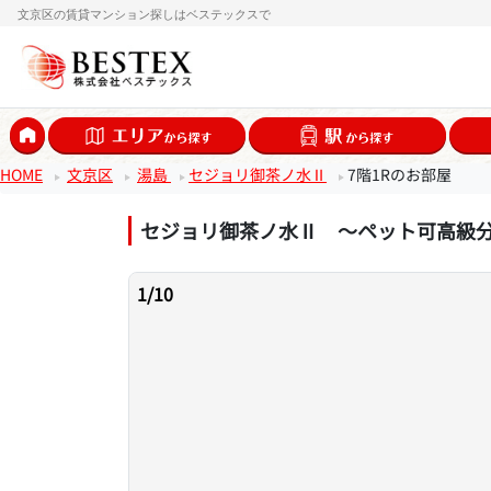
文京区の賃貸マンション探しはベステックスで
HOME
文京区
湯島
セジョリ御茶ノ水Ⅱ
7階1Rのお部屋
セジョリ御茶ノ水Ⅱ ～ペット可高級
1
/
10