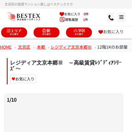
文京区の賃貸マンション探しはベステックスで
お気に入り
0
件
閲覧履歴
1
件
お気に入り
HOME
文京区
本郷
レジディア文京本郷Ⅲ
12階1Kのお部屋
レジディア文京本郷Ⅲ ～高級賃貸ﾚｼﾞﾃﾞｨｱｼﾘｰ
ｽﾞ～
♥
お気に入り
1
/
10