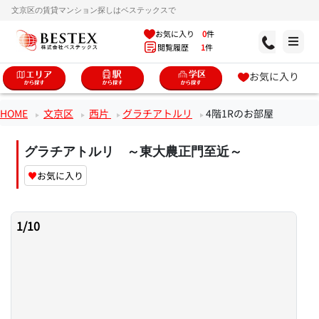
文京区の賃貸マンション探しはベステックスで
お気に入り
0
件
閲覧履歴
1
件
お気に入り
HOME
文京区
西片
グラチアトルリ
4階1Rのお部屋
グラチアトルリ ～東大農正門至近～
♥
お気に入り
1
/
10