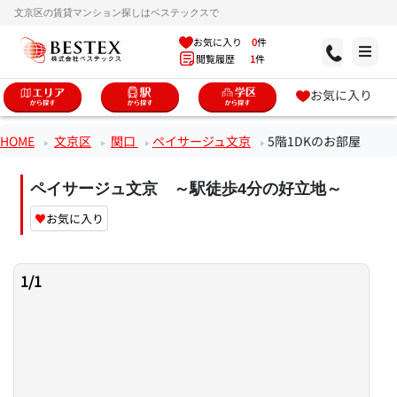
文京区の賃貸マンション探しはベステックスで
お気に入り
0
件
閲覧履歴
1
件
お気に入り
HOME
文京区
関口
ペイサージュ文京
5階1DKのお部屋
ペイサージュ文京 ～駅徒歩4分の好立地～
♥
お気に入り
1
/
1