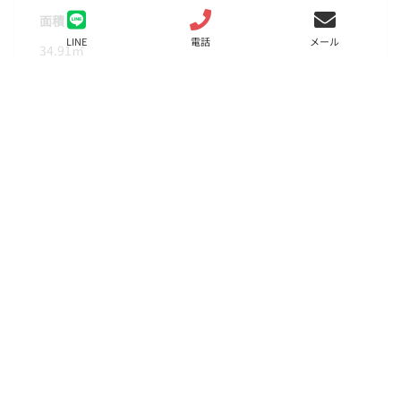
面積
LINE
電話
メール
34.91㎡
階数
5階
状態
要問合せ（※）
入居
相談
更新料
賃料の1ヶ月分
諸費用