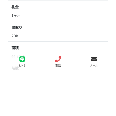
礼金
1ヶ月
間取り
2DK
面積
44.86㎡
LINE
電話
メール
階数
5階
状態
要問合せ（※）
入居