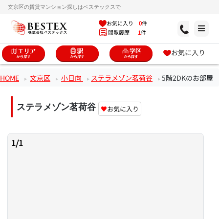
文京区の賃貸マンション探しはベステックスで
お気に入り
0
件
閲覧履歴
1
件
お気に入り
HOME
文京区
小日向
ステラメゾン茗荷谷
5階2DKのお部屋
ステラメゾン茗荷谷
♥
お気に入り
1
/
1