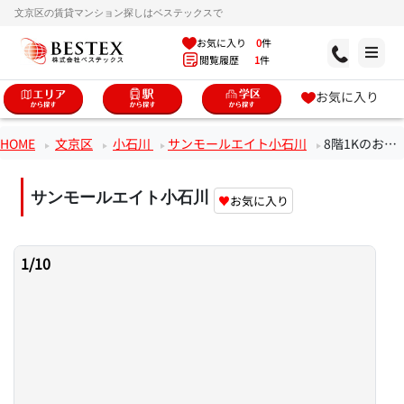
文京区の賃貸マンション探しはベステックスで
お気に入り
0
件
閲覧履歴
1
件
お気に入り
HOME
文京区
小石川
サンモールエイト小石川
8階1Kのお部屋
サンモールエイト小石川
♥
お気に入り
1
/
10