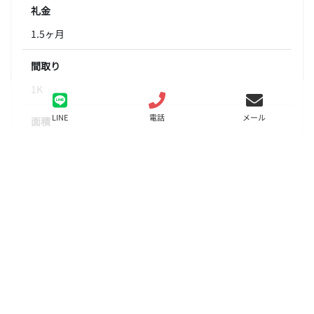
礼金
1.5ヶ月
間取り
1K
LINE
電話
メール
面積
25.90㎡
階数
8階
状態
募集中
入居
相談