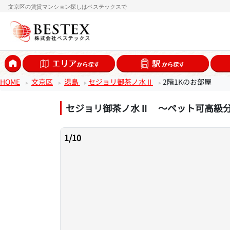
文京区の賃貸マンション探しはベステックスで
HOME
文京区
湯島
セジョリ御茶ノ水Ⅱ
2階1Kのお部屋
セジョリ御茶ノ水Ⅱ ～ペット可高級
1
/
10