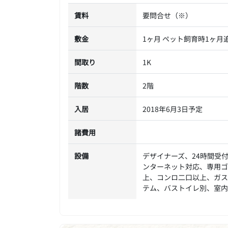
賃料
要問合せ（※）
敷金
1ヶ月 ペット飼育時1ヶ月追
間取り
1K
階数
2階
入居
2018年6月3日予定
諸費用
設備
デザイナーズ、24時間受
ンターネット対応、専用ゴ
上、コンロ二口以上、ガス
テム、バストイレ別、室内