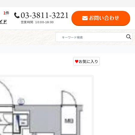
歴
1
件
イド
♥
お気に入り