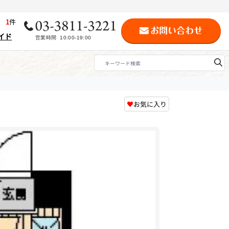
歴
1
件
イド
♥
お気に入り