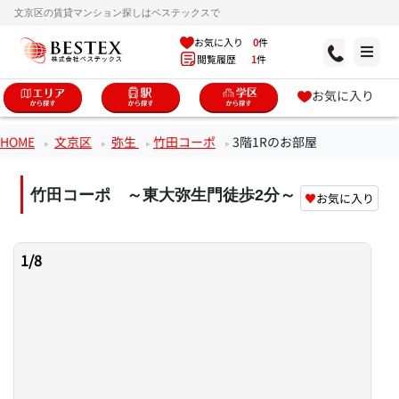
文京区の賃貸マンション探しはベステックスで
お気に入り
0
件
閲覧履歴
1
件
お気に入り
HOME
文京区
弥生
竹田コーポ
3階1Rのお部屋
竹田コーポ ～東大弥生門徒歩2分～
♥
お気に入り
1
/
8