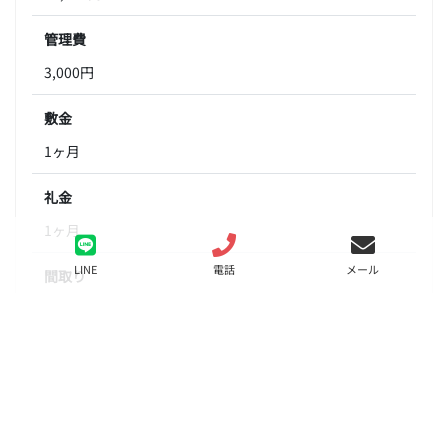
管理費
3,000円
敷金
1ヶ月
礼金
1ヶ月
LINE
電話
メール
間取り
1R
面積
21.20㎡
階数