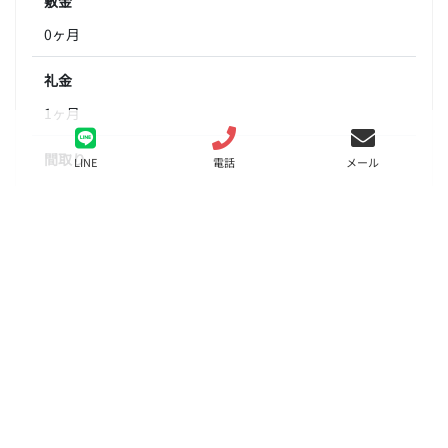
敷金
0ヶ月
礼金
1ヶ月
間取り
LINE
電話
メール
1K
面積
20.21㎡
階数
5階
状態
要問合せ（※）