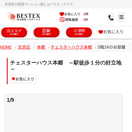
文京区の賃貸マンション探しはベステックスで
お気に入り
0
件
閲覧履歴
1
件
お気に入り
HOME
文京区
本郷
チェスターハウス本郷
5階1Kのお部屋
チェスターハウス本郷 ～駅徒歩１分の好立地
～
♥
お気に入り
1
/
9