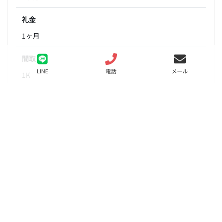
礼金
1ヶ月
間取り
LINE
電話
メール
1K
面積
20.21㎡
階数
6階
状態
募集中
入居