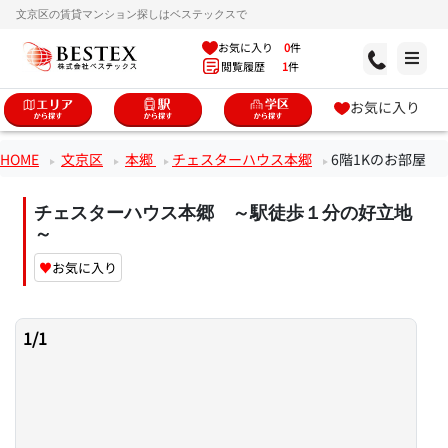
文京区の賃貸マンション探しはベステックスで
お気に入り
0
件
閲覧履歴
1
件
お気に入り
HOME
文京区
本郷
チェスターハウス本郷
6階1Kのお部屋
チェスターハウス本郷 ～駅徒歩１分の好立地
～
♥
お気に入り
1
/
1