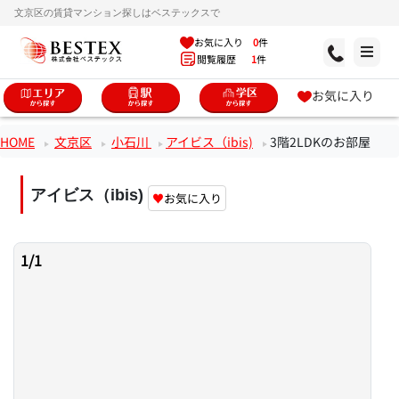
文京区の賃貸マンション探しはベステックスで
お気に入り
0
件
閲覧履歴
1
件
お気に入り
HOME
文京区
小石川
アイビス（ibis)
3階2LDKのお部屋
アイビス（ibis)
♥
お気に入り
1
/
1