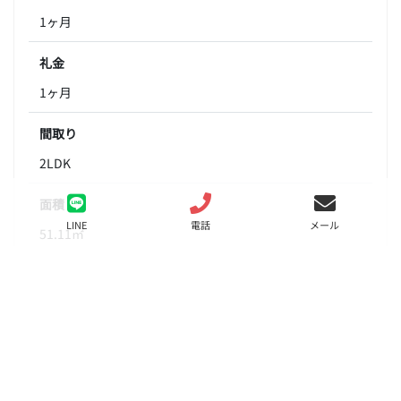
1ヶ月
礼金
1ヶ月
間取り
2LDK
面積
LINE
電話
メール
51.11㎡
階数
3階
状態
要問合せ（※）