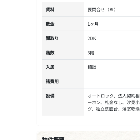
賃料
要問合せ（※）
敷金
1ヶ月
間取り
2DK
階数
3階
入居
相談
諸費用
設備
オートロック、法人契約相
ーホン、礼金なし、汐見小
グ、独立洗面台、浴室乾燥
物件概要