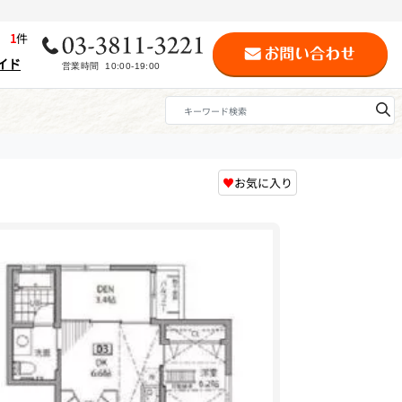
歴
1
件
イド
♥
お気に入り