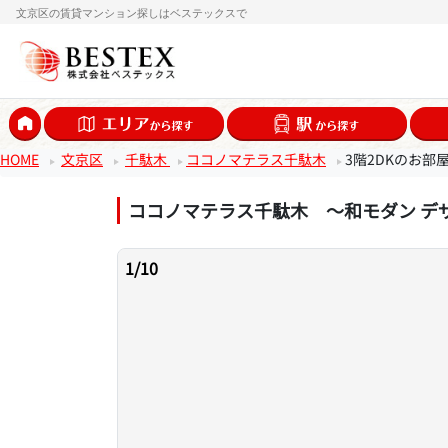
文京区の賃貸マンション探しはベステックスで
HOME
文京区
千駄木
ココノマテラス千駄木
3階2DKのお部
ココノマテラス千駄木 ～和モダン デ
1
/
10