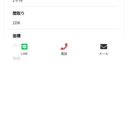
間取り
1DK
面積
36.47㎡
LINE
電話
メール
階数
3階
状態
要問合せ（※）
入居
相談
更新料