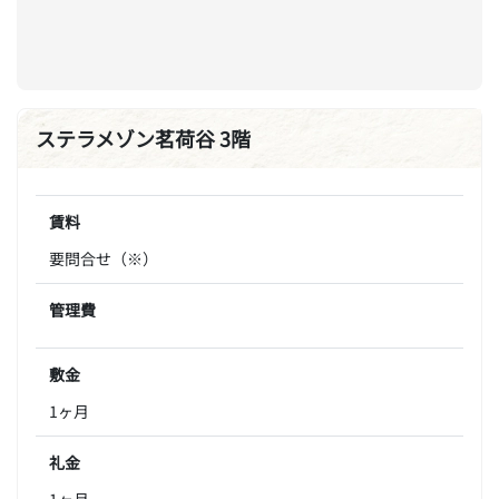
ステラメゾン茗荷谷 3階
賃料
要問合せ（※）
管理費
敷金
1ヶ月
礼金
1ヶ月