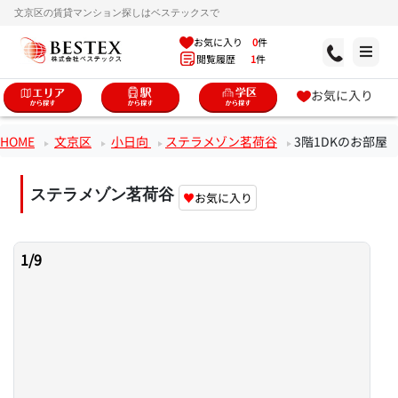
文京区の賃貸マンション探しはベステックスで
お気に入り
0
件
閲覧履歴
1
件
お気に入り
HOME
文京区
小日向
ステラメゾン茗荷谷
3階1DKのお部屋
ステラメゾン茗荷谷
♥
お気に入り
1
/
9