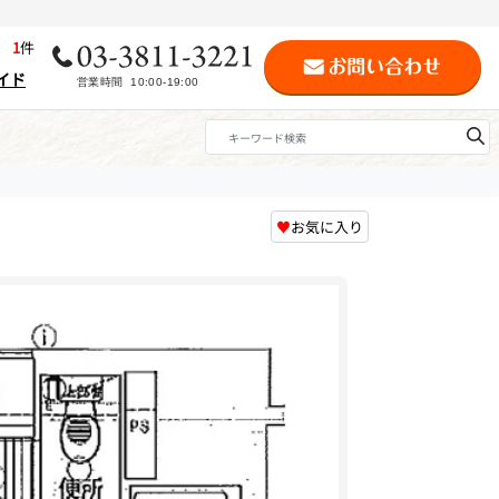
歴
1
件
イド
♥
お気に入り