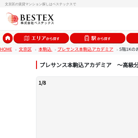
文京区の賃貸マンション探しはベステックスで
HOME
文京区
本駒込
プレサンス本駒込アカデミア
5階1Kの
プレサンス本駒込アカデミア ～高級
1
/
8