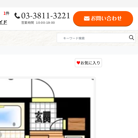
歴
1
件
イド
♥
お気に入り