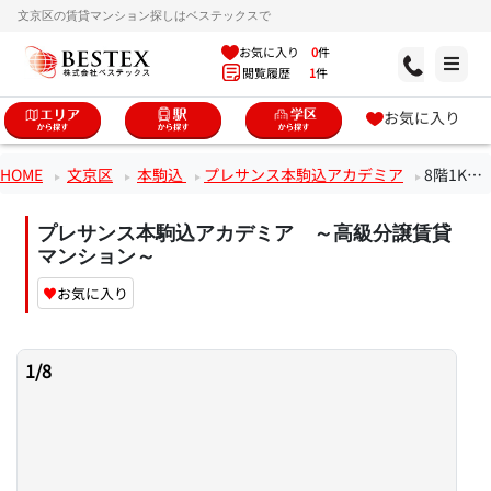
文京区の賃貸マンション探しはベステックスで
お気に入り
0
件
閲覧履歴
1
件
お気に入り
HOME
文京区
本駒込
プレサンス本駒込アカデミア
8階1Kのお部屋
プレサンス本駒込アカデミア ～高級分譲賃貸
マンション～
♥
お気に入り
1
/
8