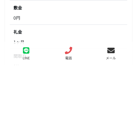
敷金
0円
礼金
1ヶ月
間取り
LINE
電話
メール
1K
面積
21.53㎡
階数
8階
状態