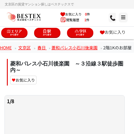
文京区の賃貸マンション探しはベステックスで
お気に入り
0
件
閲覧履歴
1
件
お気に入り
HOME
文京区
春日
菱和パレス小石川後楽園
2階1Kのお部屋
菱和パレス小石川後楽園 ～３沿線３駅徒歩圏
内～
♥
お気に入り
1
/
8