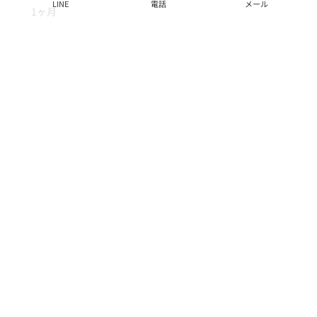
LINE
電話
メール
1ヶ月
間取り
1K
面積
21.32㎡
階数
2階
状態
要問合せ（※）
入居
6月下旬