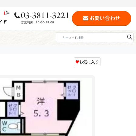
歴
1
件
イド
♥
お気に入り