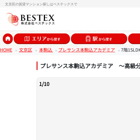
文京区の賃貸マンション探しはベステックスで
HOME
文京区
本駒込
プレサンス本駒込アカデミア
7階1SL
プレサンス本駒込アカデミア ～高級
1
/
10