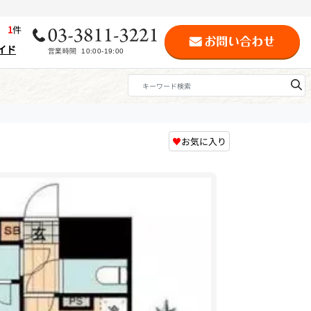
歴
1
件
イド
♥
お気に入り