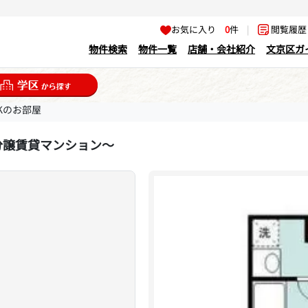
お気に入り
0
件
|
閲覧履
物件検索
物件一覧
店舗・会社紹介
文京区ガ
DKのお部屋
分譲賃貸マンション～