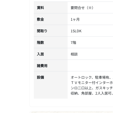
賃料
要問合せ（※）
敷金
1ヶ月
間取り
1SLDK
階数
7階
入居
相談
諸費用
設備
オートロック、駐車場有、
ＴＶモニター付インターホ
ンロ二口以上、ガスキッチ
収納、角部屋、2人入居可