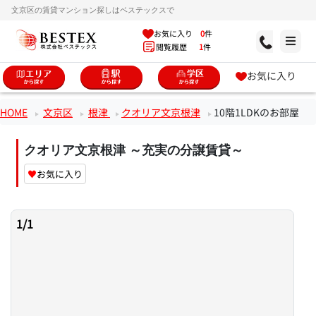
文京区の賃貸マンション探しはベステックスで
お気に入り
0
件
閲覧履歴
1
件
お気に入り
HOME
文京区
根津
クオリア文京根津
10階1LDKのお部屋
クオリア文京根津 ～充実の分譲賃貸～
♥
お気に入り
1
/
1