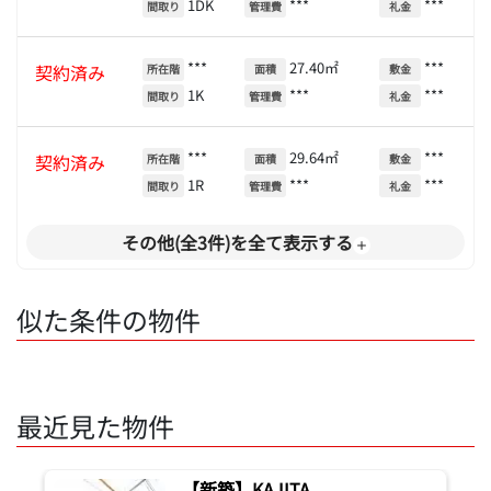
1DK
***
***
間取り
管理費
礼金
***
27.40㎡
***
契約済み
所在階
面積
敷金
1K
***
***
間取り
管理費
礼金
***
29.64㎡
***
契約済み
所在階
面積
敷金
1R
***
***
間取り
管理費
礼金
その他(全3件)を全て表示する
似た条件の物件
最近見た物件
【新築】KAJITA