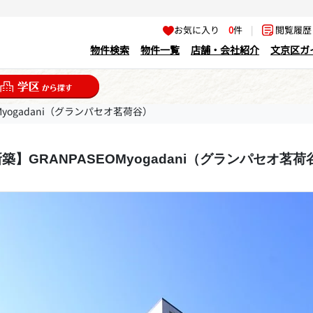
お気に入り
0
件
|
閲覧履
物件検索
物件一覧
店舗・会社紹介
文京区ガ
Myogadani（グランパセオ茗荷谷）
築】GRANPASEOMyogadani（グランパセオ茗