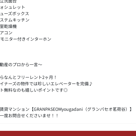
立洗面台
ォシュレット
ューズボックス
ステムキッチン
室乾燥機
アコン
Vモニター付きインターホン
動産のプロから一言～
らなんとフリーレント2ヶ月！
イナーズの物件では珍しいエレベーターを完備♪
ト無料なのも嬉しいポイントです◎
賃貸マンション【GRANPASEOMyougadani（グランパセオ茗荷谷）】
一度お問合せくださいませ！！