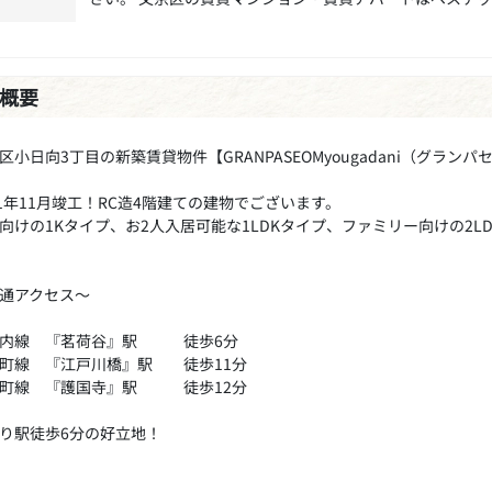
概要
区小日向3丁目の新築賃貸物件【GRANPASEOMyougadani（グラ
21年11月竣工！RC造4階建ての建物でございます。
向けの1Kタイプ、お2人入居可能な1LDKタイプ、ファミリー向けの2L
通アクセス～
ノ内線 『茗荷谷』駅 徒歩6分
町線 『江戸川橋』駅 徒歩11分
楽町線 『護国寺』駅 徒歩12分
り駅徒歩6分の好立地！