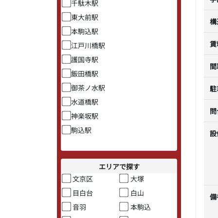
千駄木駅
東大前駅
構
本駒込駅
賃
江戸川橋駅
護国寺駅
間
飯田橋駅
御茶ノ水駅
駐
水道橋駅
問
神楽坂駅
駒込駅
設
エリアで探す
文京区
大塚
目白台
白山
備
音羽
本駒込