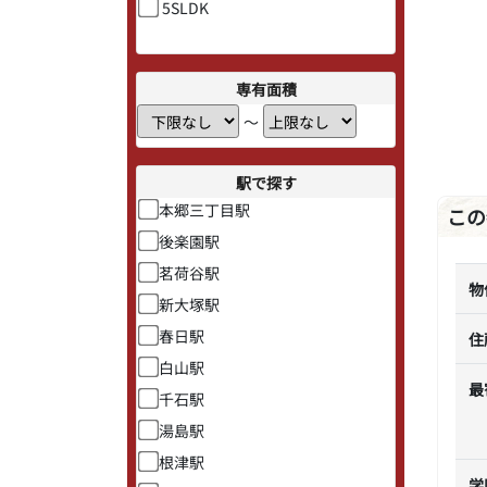
5SLDK
専有面積
〜
駅で探す
本郷三丁目駅
この
後楽園駅
茗荷谷駅
物
新大塚駅
春日駅
住
白山駅
最
千石駅
湯島駅
根津駅
学