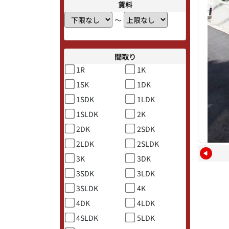
賃料
〜
間取り
1R
1K
1SK
1DK
1SDK
1LDK
1SLDK
2K
2DK
2SDK
2LDK
2SLDK
3K
3DK
3SDK
3LDK
3SLDK
4K
4DK
4LDK
4SLDK
5LDK