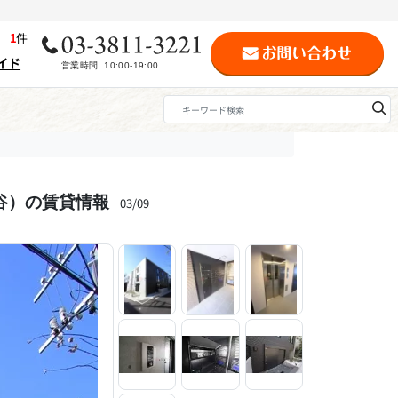
歴
1
件
イド
荷谷）の賃貸情報
03/09