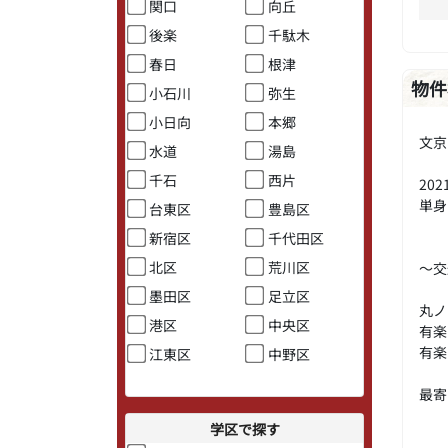
関口
向丘
後楽
千駄木
春日
根津
物件
小石川
弥生
小日向
本郷
文京
水道
湯島
千石
西片
20
単身
台東区
豊島区
新宿区
千代田区
北区
荒川区
～交
墨田区
足立区
丸
港区
中央区
有楽
有
江東区
中野区
最寄
学区で探す