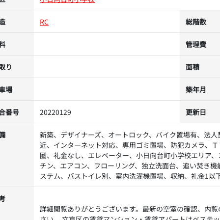
造
RC
総階数
料
管理費
取り
面積
車場
築年月
合番号
20220129
更新日
備
新築、デザイナーズ、オートロック、バイク置場有、法人
近、インターネット対応、専用ゴミ置場、防犯カメラ、Ｔ
圏、礼金なし、エレベーター、小日向台町小学校エリア、
チン、エアコン、フローリング、独立洗面台、追い焚き機
ステム、バストイレ別、室内洗濯機置場、収納、礼金1以
考
詳細閲覧ありがとうございます。最新の空室の確認、内覧
さい。 文京区の賃貸マンション・賃貸アパートはベステ