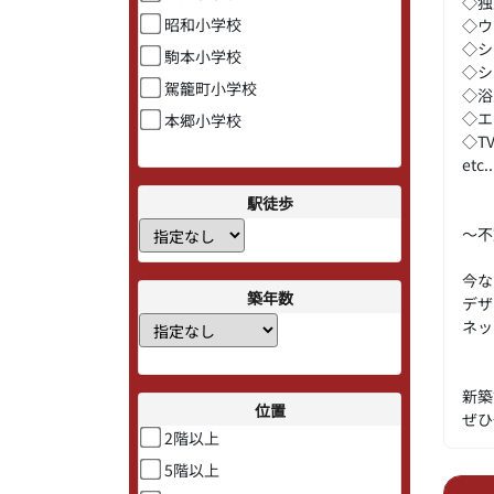
◇独
昭和小学校
◇ウ
◇シ
駒本小学校
◇シ
駕籠町小学校
◇浴
◇エ
本郷小学校
◇T
etc..
駅徒歩
～不
今な
築年数
デザ
ネッ
新築
位置
ぜひ
2階以上
5階以上