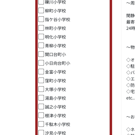
礫川小学校
～周
柳町小学校
閑静
指ケ谷小学校
最寄
24
林町小学校
明化小学校
青柳小学校
～物
関口台町小
◇オ
小日向台町小
◇駐
金富小学校
◇バ
◇エ
窪町小学校
◇防
大塚小学校
◇宅
etc..
湯島小学校
誠之小学校
根津小学校
～お
千駄木小学校
◇ネ
汐見小学校