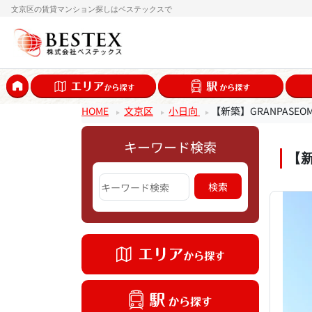
文京区の賃貸マンション探しはベステックスで
HOME
文京区
小日向
【新築】GRANPASEO
キーワード検索
【新