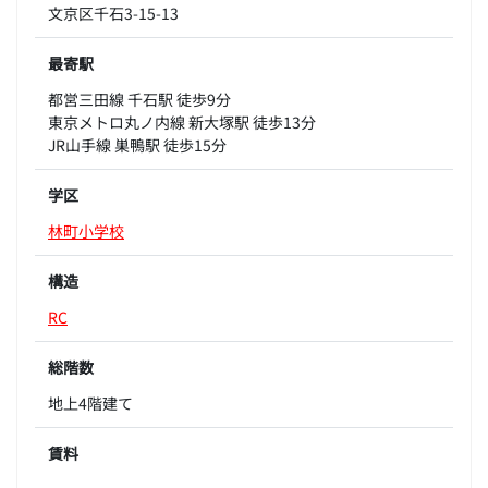
文京区千石3-15-13
最寄駅
都営三田線 千石駅 徒歩9分
東京メトロ丸ノ内線 新大塚駅 徒歩13分
JR山手線 巣鴨駅 徒歩15分
学区
林町小学校
構造
RC
総階数
地上4階建て
賃料