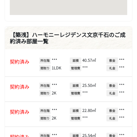
【築浅】ハーモニーレジデンス文京千石のご成
約済み部屋一覧
***
40.57㎡
***
契約済み
所在階
面積
敷金
1LDK
***
***
間取り
管理費
礼金
***
25.50㎡
***
契約済み
所在階
面積
敷金
2K
***
***
間取り
管理費
礼金
***
22.80㎡
***
契約済み
所在階
面積
敷金
2K
***
***
間取り
管理費
礼金
***
25.54㎡
***
契約済み
所在階
面積
敷金