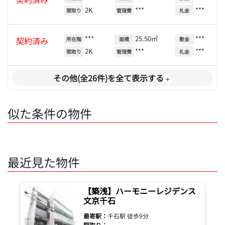
2K
***
***
間取り
管理費
礼金
***
25.50㎡
***
契約済み
所在階
面積
敷金
2K
***
***
間取り
管理費
礼金
その他(全26件)を全て表示する
似た条件の物件
最近見た物件
【築浅】ハーモニーレジデンス
文京千石
最寄駅：
千石駅 徒歩9分
間取り：