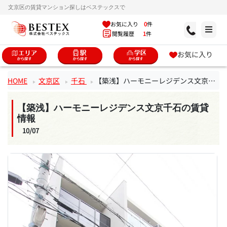
文京区の賃貸マンション探しはベステックスで
お気に入り
0
件
閲覧履歴
1
件
お気に入り
HOME
文京区
千石
【築浅】ハーモニーレジデンス文京千石
【築浅】ハーモニーレジデンス文京千石の賃貸
情報
10/07