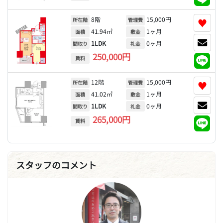
8階
15,000円
♥
所在階
管理費
41.94㎡
1ヶ月
面積
敷金
1LDK
0ヶ月
間取り
礼金
250,000円
賃料
12階
15,000円
♥
所在階
管理費
41.02㎡
1ヶ月
面積
敷金
1LDK
0ヶ月
間取り
礼金
265,000円
賃料
スタッフのコメント