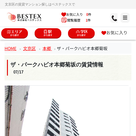
文京区の賃貸マンション探しはベステックスで
お気に入り
0
件
閲覧履歴
1
件
お気に入り
HOME
文京区
本郷
ザ・パークハビオ本郷菊坂
ザ・パークハビオ本郷菊坂の賃貸情報
07/17