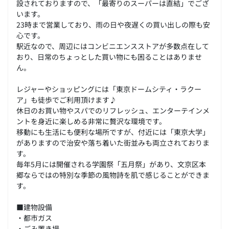
設されておりますので、「最寄りのスーパーは直結」でござ
います。
23時まで営業しており、雨の日や夜遅くの買い出しの際も安
心です。
駅近なので、周辺にはコンビニエンスストアが多数点在して
おり、日常のちょっとした買い物にも困ることはありませ
ん。
レジャーやショッピングには「東京ドームシティ・ラクー
ア」も徒歩でご利用頂けます♪
休日のお買い物やスパでのリフレッシュ、エンターテインメ
ントを身近に楽しめる非常に贅沢な環境です。
移動にも生活にも便利な場所ですが、付近には「東京大学」
がありますので治安や落ち着いた街並みも両立されておりま
す。
毎年5月には開催される学園祭「五月祭」があり、文京区本
郷ならではの特別な季節の風物詩を肌で感じることができま
す。
■建物設備
・都市ガス
・ごみ置き場