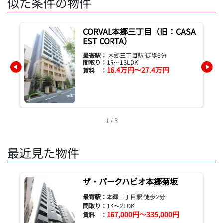
似た条件の物件
郷
CORVAL本郷三丁目（旧：CASA
EST CORTA）
最寄駅：
本郷三丁目駅 徒歩6分
間取り：
1R～1SLDK
16.4万円～27.4万円
賃料 ：
1 / 3
最近見た物件
ザ・パークハビオ本郷菊坂
最寄駅：
本郷三丁目駅 徒歩2分
間取り：
1K～2LDK
167,000円～335,000円
賃料 ：