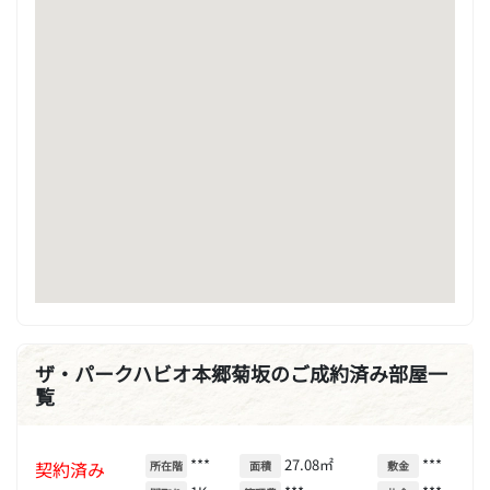
ザ・パークハビオ本郷菊坂のご成約済み部屋一
覧
***
27.08㎡
***
契約済み
所在階
面積
敷金