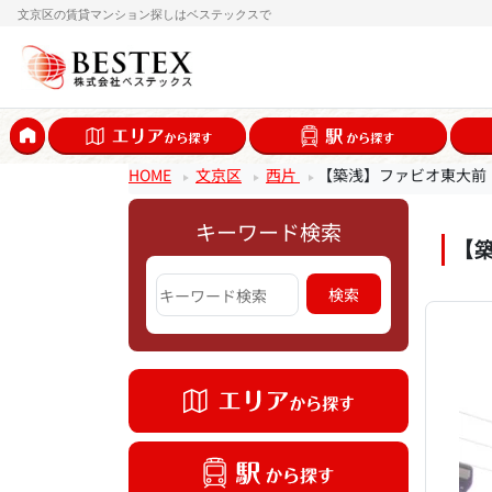
文京区の賃貸マンション探しはベステックスで
HOME
文京区
西片
【築浅】ファビオ東大前
キーワード検索
【