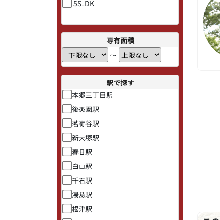
5SLDK
専有面積
〜
駅で探す
本郷三丁目駅
後楽園駅
茗荷谷駅
新大塚駅
春日駅
白山駅
千石駅
湯島駅
根津駅