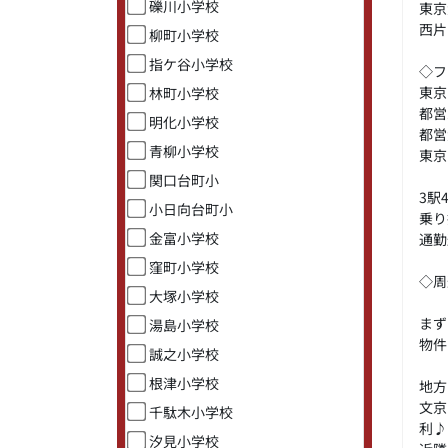
礫川小学校
東京
西片
柳町小学校
指ケ谷小学校
◇フ
東
林町小学校
都
明化小学校
都
青柳小学校
東
関口台町小
3駅
小日向台町小
乗り
金富小学校
通勤
窪町小学校
◇周
大塚小学校
まず
湯島小学校
物件
誠之小学校
根津小学校
地方
文京
千駄木小学校
利♪
汐見小学校