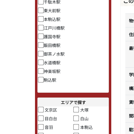
この
千駄木駅
東大前駅
本駒込駅
物
江戸川橋駅
住
護国寺駅
飯田橋駅
最
御茶ノ水駅
水道橋駅
神楽坂駅
学
駒込駅
構
賃
エリアで探す
文京区
大塚
間
目白台
白山
音羽
本駒込
駐