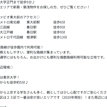
大学正門まで徒歩5分♪
エリアで新築・築浅物件をお探しの方、ぜひご覧ください！
ァビオ東大前のアクセス◇
京メトロ南北線 東大前駅 徒歩6分
営三田線 春日駅 徒歩9分
営大江戸線 春日駅 徒歩9分
京メトロ千代田線 根津駅 徒歩13分
4路線が徒歩圏内で利用可能！
換えもしやすい、便利な路線が集まっています。
通学にはもちろん、お出かけにも便利な複数路線利用可能な立地です。
辺環境◇
は東京大学！
からも徒歩約5分♪
から上京する学生さんも多く、親としては少し心配ですがご安心くださ
区は２３区で一番治安が良いエリアです（2020年現在）！また周辺に