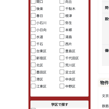
関口
向丘
問
後楽
千駄木
春日
根津
設
小石川
弥生
小日向
本郷
水道
湯島
千石
西片
備
台東区
豊島区
新宿区
千代田区
北区
荒川区
墨田区
足立区
港区
中央区
物件
江東区
中野区
文京
学区で探す
鉄筋