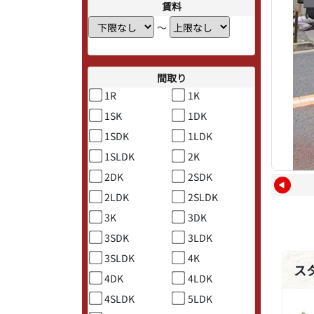
賃料
〜
間取り
1R
1K
1SK
1DK
1SDK
1LDK
1SLDK
2K
2DK
2SDK
2LDK
2SLDK
3K
3DK
3SDK
3LDK
3SLDK
4K
ス
4DK
4LDK
4SLDK
5LDK