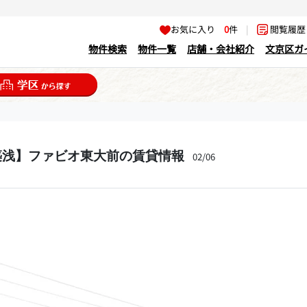
お気に入り
0
件
|
閲覧履
物件検索
物件一覧
店舗・会社紹介
文京区ガ
築浅】ファビオ東大前の賃貸情報
02/06