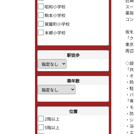
近隣
スー
昭和小学校
薬局
駒本小学校
コン
駕籠町小学校
坂を
本郷小学校
「ク
東京
周辺
駅徒歩
◇設
「共
・オ
築年数
・防
・駐
・バ
「専
・モ
位置
・防
2階以上
・シ
・浴
5階以上
・エ