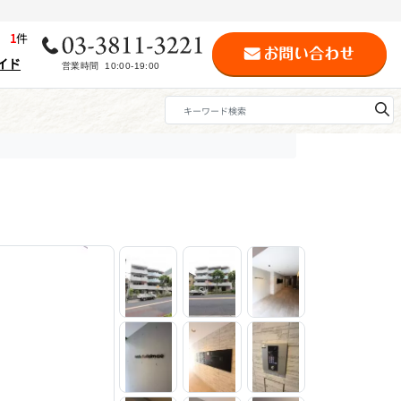
歴
1
件
イド