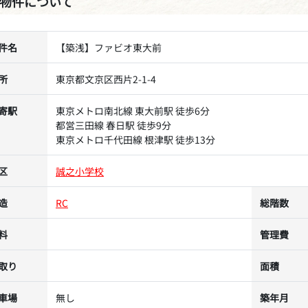
物件について
件名
【築浅】ファビオ東大前
所
東京都文京区西片2-1-4
寄駅
東京メトロ南北線 東大前駅 徒歩6分
都営三田線 春日駅 徒歩9分
東京メトロ千代田線 根津駅 徒歩13分
区
誠之小学校
造
RC
総階数
料
管理費
取り
面積
車場
無し
築年月