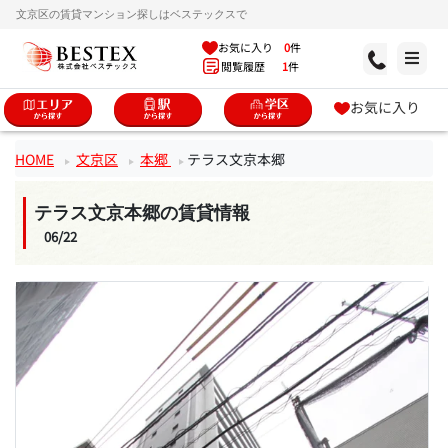
文京区の賃貸マンション探しはベステックスで
お気に入り
0
件
閲覧履歴
1
件
お気に入り
HOME
文京区
本郷
テラス文京本郷
テラス文京本郷の賃貸情報
06/22