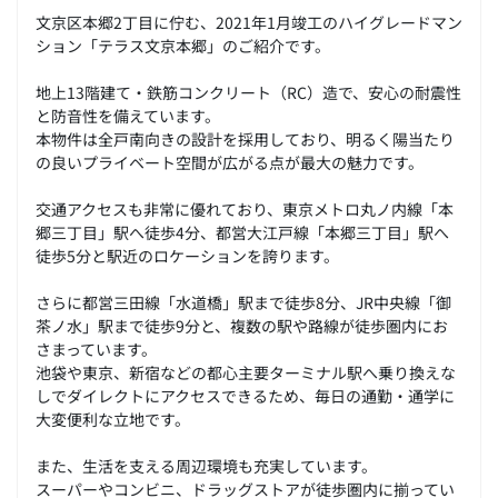
文京区本郷2丁目に佇む、2021年1月竣工のハイグレードマン
ション「テラス文京本郷」のご紹介です。
地上13階建て・鉄筋コンクリート（RC）造で、安心の耐震性
と防音性を備えています。
本物件は全戸南向きの設計を採用しており、明るく陽当たり
の良いプライベート空間が広がる点が最大の魅力です。
交通アクセスも非常に優れており、東京メトロ丸ノ内線「本
郷三丁目」駅へ徒歩4分、都営大江戸線「本郷三丁目」駅へ
徒歩5分と駅近のロケーションを誇ります。
さらに都営三田線「水道橋」駅まで徒歩8分、JR中央線「御
茶ノ水」駅まで徒歩9分と、複数の駅や路線が徒歩圏内にお
さまっています。
池袋や東京、新宿などの都心主要ターミナル駅へ乗り換えな
しでダイレクトにアクセスできるため、毎日の通勤・通学に
大変便利な立地です。
また、生活を支える周辺環境も充実しています。
スーパーやコンビニ、ドラッグストアが徒歩圏内に揃ってい