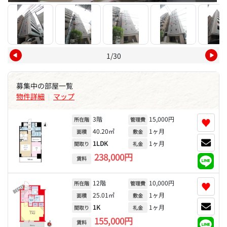
1/30
募集中の部屋一覧
物件詳細
マップ
|
3階
15,000円
♥
所在階
管理費
40.20㎡
1ヶ月
面積
敷金
1LDK
1ヶ月
間取り
礼金
238,000円
賃料
12階
10,000円
♥
所在階
管理費
25.01㎡
1ヶ月
面積
敷金
1K
1ヶ月
間取り
礼金
155,000円
賃料