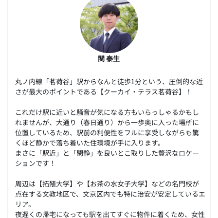
関 泰生
丸ノ内線「茗荷谷」駅からなんと徒歩1分という、圧倒的な近
さが最大のポイントである【クーカイ・テラス茗荷谷】！
これだけ駅に近いと騒音が気になる方もいらっしゃるかもし
れませんが、大通り（春日通り）から一歩奥に入った場所に
位置しているため、駅前の利便性をフルに享受しながらも驚
くほど静かで落ち着いた住環境が手に入ります。
まさに「駅近」と「閑静」を良いとこ取りした贅沢なロケー
ションです！
周辺は【拓殖大学】や【お茶の水女子大学】などの名門校が
点在する文教地区で、文京区内でも特に治安が安定しているエ
リア。
夜遅くの帰宅になっても駅を出てすぐに物件に着くため、女性