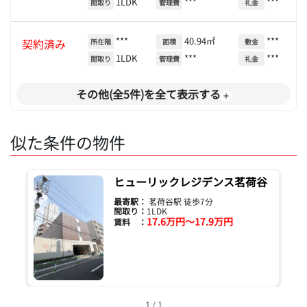
1LDK
***
***
間取り
管理費
礼金
***
40.94㎡
***
契約済み
所在階
面積
敷金
1LDK
***
***
間取り
管理費
礼金
その他(全5件)を全て表示する
似た条件の物件
ヒューリックレジデンス茗荷谷
最寄駅：
茗荷谷駅 徒歩7分
間取り：
1LDK
17.6万円～17.9万円
賃料 ：
1 / 1