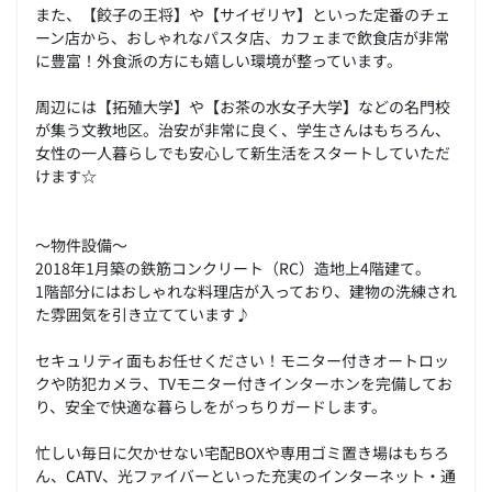
また、【餃子の王将】や【サイゼリヤ】といった定番のチェ
ーン店から、おしゃれなパスタ店、カフェまで飲食店が非常
に豊富！外食派の方にも嬉しい環境が整っています。
周辺には【拓殖大学】や【お茶の水女子大学】などの名門校
が集う文教地区。治安が非常に良く、学生さんはもちろん、
女性の一人暮らしでも安心して新生活をスタートしていただ
けます☆
～物件設備～
2018年1月築の鉄筋コンクリート（RC）造地上4階建て。
1階部分にはおしゃれな料理店が入っており、建物の洗練され
た雰囲気を引き立てています♪
セキュリティ面もお任せください！モニター付きオートロッ
クや防犯カメラ、TVモニター付きインターホンを完備してお
り、安全で快適な暮らしをがっちりガードします。
忙しい毎日に欠かせない宅配BOXや専用ゴミ置き場はもちろ
ん、CATV、光ファイバーといった充実のインターネット・通