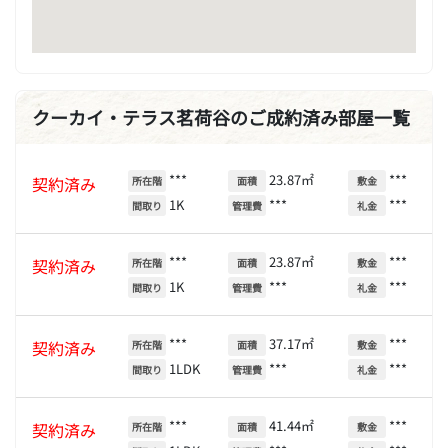
クーカイ・テラス茗荷谷のご成約済み部屋一覧
***
23.87㎡
***
契約済み
所在階
面積
敷金
1K
***
***
間取り
管理費
礼金
***
23.87㎡
***
契約済み
所在階
面積
敷金
1K
***
***
間取り
管理費
礼金
***
37.17㎡
***
契約済み
所在階
面積
敷金
1LDK
***
***
間取り
管理費
礼金
***
41.44㎡
***
契約済み
所在階
面積
敷金