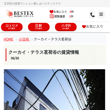
文京区の賃貸マンション探しはベステックスで
お気に入り
0
件
閲覧履歴
1
件
お気に入り
HOME
小日向
クーカイ・テラス茗荷谷
クーカイ・テラス茗荷谷の賃貸情報
06/30