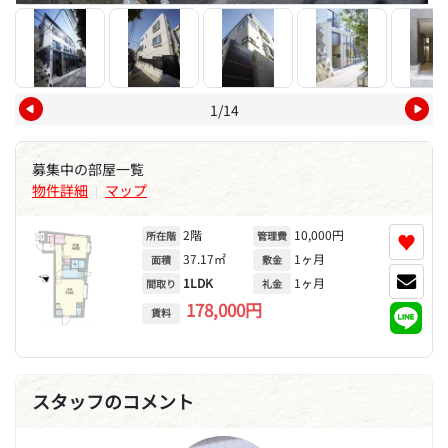
1/14
募集中の部屋一覧
物件詳細
マップ
|
2階
10,000円
♥
所在階
管理費
37.17㎡
1ヶ月
面積
敷金
1LDK
1ヶ月
間取り
礼金
178,000円
賃料
スタッフのコメント