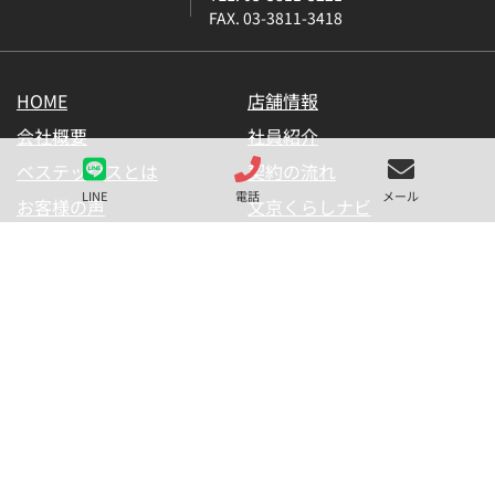
FAX. 03-3811-3418
HOME
店舗情報
会社概要
社員紹介
ベステックスとは
契約の流れ
LINE
電話
メール
お客様の声
文京くらしナビ
お気に入り一覧
メールマガジン
LINE公式アカウント
お問い合わせ
プライバシーポリシー
サイトマップ
金融商品の販売に関して
採用情報
仲介業者様用【内見申請】
【物件掲載申請】
(C) BESTEX Co. ALL RIGHTS RESERVED.