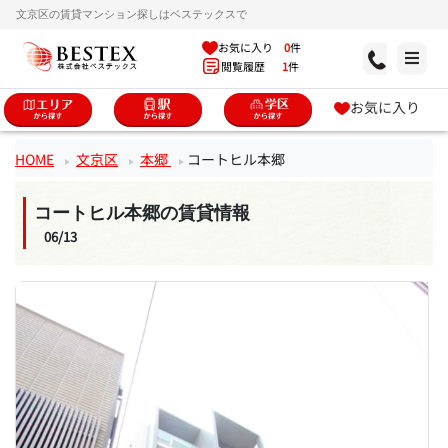
文京区の賃貸マンション探しはベステックスで
お気に入り
0
件
閲覧履歴
1
件
お気に入り
HOME
文京区
本郷
コートヒル本郷
コートヒル本郷の賃貸情報
06/13