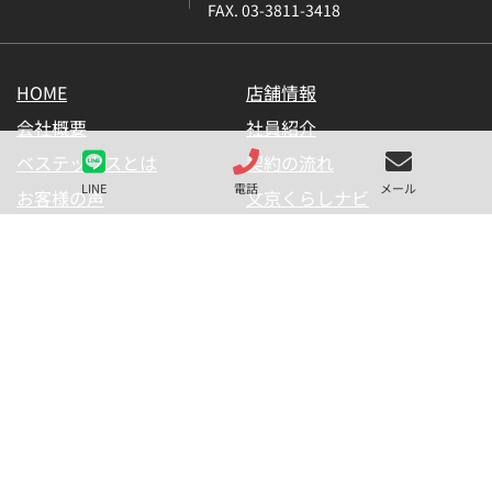
FAX. 03-3811-3418
HOME
店舗情報
会社概要
社員紹介
ベステックスとは
契約の流れ
LINE
電話
メール
お客様の声
文京くらしナビ
お気に入り一覧
メールマガジン
LINE公式アカウント
お問い合わせ
プライバシーポリシー
サイトマップ
金融商品の販売に関して
採用情報
仲介業者様用【内見申請】
【物件掲載申請】
(C) BESTEX Co. ALL RIGHTS RESERVED.