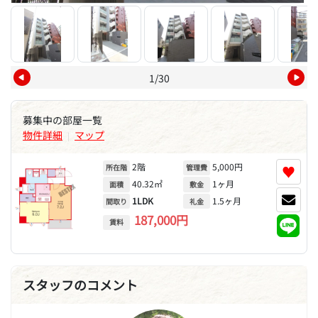
1/30
募集中の部屋一覧
物件詳細
マップ
|
2階
5,000円
♥
所在階
管理費
40.32㎡
1ヶ月
面積
敷金
1LDK
1.5ヶ月
間取り
礼金
187,000円
賃料
スタッフのコメント