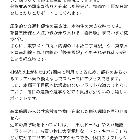
分譲並みの堅牢な造りと充実した設備が、快適で上質な日常
をしっかりとサポートしてくれます。
圧倒的な交通利便性の高さは、本物件の大きな魅力です。
都営三田線と大江戸線が乗り入れる「春日駅」までわずか徒
歩4分。
さらに、東京メトロ丸ノ内線の「本郷三丁目駅」や、東京メ
トロ南北線・丸ノ内線の「後楽園駅」へもそれぞれ徒歩6分
という好立地です。
4路線以上が徒歩10分圏内で利用できるため、都心のあらゆ
るエリアへ乗り換えなしでスムーズにアクセスできます。
また、本郷三丁目駅へは坂道のないフラットな道のりとなっ
ており、毎日の通勤や通学などでの負担が少ないのも嬉しい
ポイントです。
商業施設から公共施設まで揃う充実した周辺環境も見逃せま
せん。
近隣の真砂坂を下っていけば、「東京ドーム」やスパ施設
「ラクーア」、お買い物に大変便利な「ドン・キホーテ」な
どが広がるエリアに徒歩でアクセスでき、休日のリフレッシ