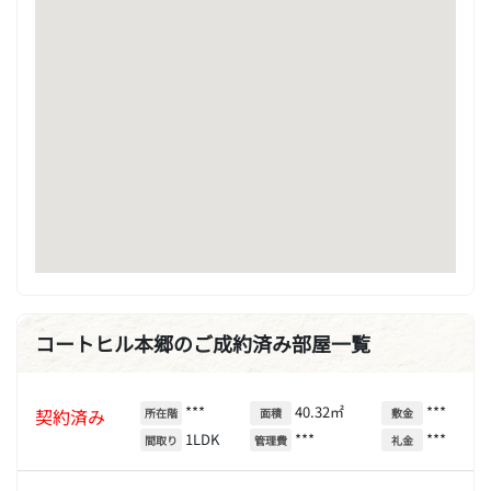
コートヒル本郷のご成約済み部屋一覧
***
40.32㎡
***
契約済み
所在階
面積
敷金
1LDK
***
***
間取り
管理費
礼金