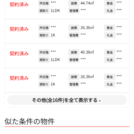
***
44.74㎡
***
契約済み
所在階
面積
敷金
1LDK
***
***
間取り
管理費
礼金
***
26.36㎡
***
契約済み
所在階
面積
敷金
1K
***
***
間取り
管理費
礼金
***
40.38㎡
***
契約済み
所在階
面積
敷金
1LDK
***
***
間取り
管理費
礼金
***
26.36㎡
***
契約済み
所在階
面積
敷金
1K
***
***
間取り
管理費
礼金
その他(全16件)を全て表示する
似た条件の物件