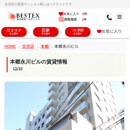
文京区の賃貸マンション探しはベステックスで
お気に入り
0
件
閲覧履歴
1
件
お気に入り
HOME
文京区
本郷
本郷永川ビル
本郷永川ビルの賃貸情報
12/10