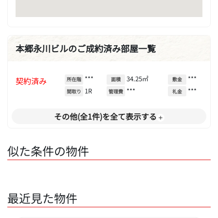
本郷永川ビルのご成約済み部屋一覧
***
34.25㎡
***
契約済み
所在階
面積
敷金
1R
***
***
間取り
管理費
礼金
その他(全1件)を全て表示する
似た条件の物件
最近見た物件