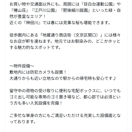
お買い物や交通面以外にも、周囲には『目白台運動公園』や
『椿山荘』『江戸川公園』『肥後細川庭園』といった緑・自
然が豊富なエリア！
近くの『神田川』では春には見事な桜も堪能できます。
徒歩圏内にある「地蔵通り商店街（文京区関口）」には様々
なお店が軒を連ねます。地元ではお馴染みの、どこかホッと
する魅力的なスポットです。
～物件設備～
敷地内には防犯カメラも設置！
大通りからも近い立地なので駅からの帰宅時も安心です♪
留守中の荷物の受け取りに便利な宅配ボックスに、いつでも
ゴミ出し可能な専用のゴミ置き場など、都心部では必須とい
う方も多い人気設備を完備！
ご多忙な単身の方にもご満足いただける充実した設備面とな
っております。