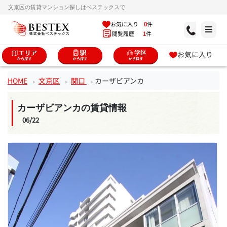
文京区の賃貸マンション探しはベステックスで
お気に入り
0
件
閲覧履歴
1
件
お気に入り
HOME
文京区
関口
カーザビアンカ
カーザビアンカの賃貸情報
06/22