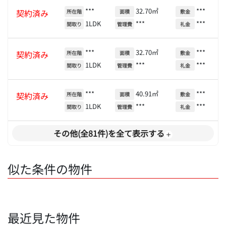
***
32.70㎡
***
契約済み
所在階
面積
敷金
1LDK
***
***
間取り
管理費
礼金
***
32.70㎡
***
契約済み
所在階
面積
敷金
1LDK
***
***
間取り
管理費
礼金
***
40.91㎡
***
契約済み
所在階
面積
敷金
1LDK
***
***
間取り
管理費
礼金
その他(全81件)を全て表示する
似た条件の物件
最近見た物件