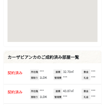
カーザビアンカのご成約済み部屋一覧
***
32.70㎡
***
契約済み
所在階
面積
敷金
1LDK
***
***
間取り
管理費
礼金
***
43.87㎡
***
契約済み
所在階
面積
敷金
1LDK
***
***
間取り
管理費
礼金