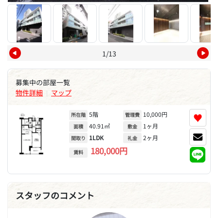
1/13
募集中の部屋一覧
物件詳細
マップ
|
5階
10,000円
♥
所在階
管理費
40.91㎡
1ヶ月
面積
敷金
1LDK
2ヶ月
間取り
礼金
180,000円
賃料
スタッフのコメント