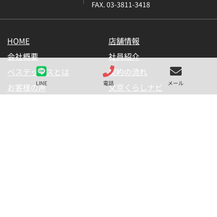
FAX. 03-3811-3418
HOME
店舗情報
会社概要
社員紹介
ベステックスとは
契約の流れ
LINE
電話
メール
お客様の声
文京くらしナビ
お気に入り一覧
メールマガジン
LINE公式アカウント
お問い合わせ
プライバシーポリシー
サイトマップ
金融商品の販売に関して
採用情報
仲介業者様用【内見申請】
【物件掲載申請】
(C) BESTEX Co. ALL RIGHTS RESERVED.