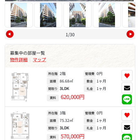
1/30
募集中の部屋一覧
物件詳細
マップ
|
2階
0円
♥
所在階
管理費
86.68㎡
1ヶ月
面積
敷金
3LDK
1ヶ月
間取り
礼金
620,000円
賃料
3階
0円
♥
所在階
管理費
75.32㎡
1ヶ月
面積
敷金
3LDK
1ヶ月
間取り
礼金
570,000円
賃料