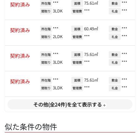
***
75.61㎡
***
契約済み
所在階
面積
敷金
3LDK
***
***
間取り
管理費
礼金
***
60.49㎡
***
契約済み
所在階
面積
敷金
2LDK
***
***
間取り
管理費
礼金
***
75.61㎡
***
契約済み
所在階
面積
敷金
3LDK
***
***
間取り
管理費
礼金
***
75.61㎡
***
契約済み
所在階
面積
敷金
3LDK
***
***
間取り
管理費
礼金
その他(全24件)を全て表示する
似た条件の物件