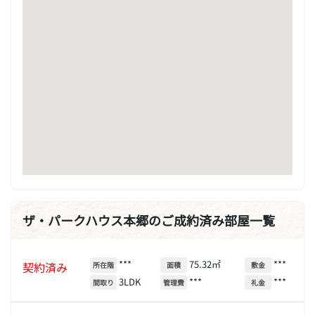
ザ・パークハウス本郷のご成約済み部屋一覧
***
75.32㎡
***
契約済み
所在階
面積
敷金
3LDK
***
***
間取り
管理費
礼金