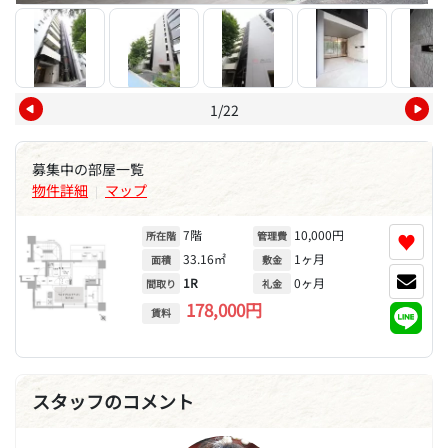
1/22
募集中の部屋一覧
物件詳細
マップ
|
7階
10,000円
♥
所在階
管理費
33.16㎡
1ヶ月
面積
敷金
1R
0ヶ月
間取り
礼金
178,000円
賃料
スタッフのコメント