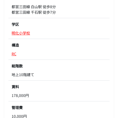
都営三田線 白山駅 徒歩8分
都営三田線 千石駅 徒歩7分
学区
明化小学校
構造
RC
総階数
地上10階建て
賃料
178,000円
管理費
10,000円