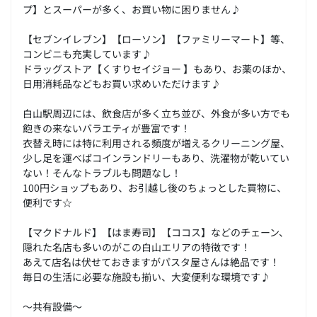
プ】とスーパーが多く、お買い物に困りません♪
【セブンイレブン】【ローソン】【ファミリーマート】等、
コンビニも充実しています♪
ドラッグストア【くすりセイジョー 】もあり、お薬のほか、
日用消耗品などもお買い求めいただけます♪
白山駅周辺には、飲食店が多く立ち並び、外食が多い方でも
飽きの来ないバラエティが豊富です！
衣替え時には特に利用される頻度が増えるクリーニング屋、
少し足を運べばコインランドリーもあり、洗濯物が乾いてい
ない！そんなトラブルも問題なし！
100円ショップもあり、お引越し後のちょっとした買物に、
便利です☆
【マクドナルド】【はま寿司】【ココス】などのチェーン、
隠れた名店も多いのがこの白山エリアの特徴です！
あえて店名は伏せておきますがパスタ屋さんは絶品です！
毎日の生活に必要な施設も揃い、大変便利な環境です♪
～共有設備～