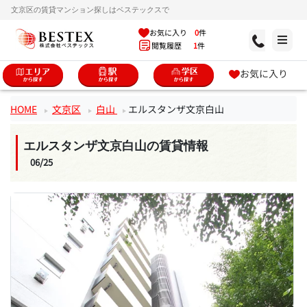
文京区の賃貸マンション探しはベステックスで
お気に入り
0
件
閲覧履歴
1
件
お気に入り
HOME
文京区
白山
エルスタンザ文京白山
エルスタンザ文京白山の賃貸情報
06/25