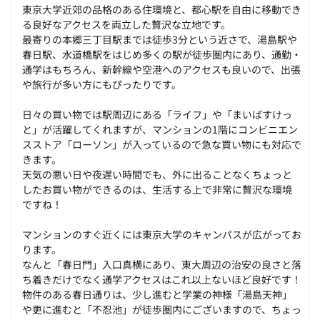
東京大学近郊の品格のある住環境と、都心駅を自由に移動でき
る良好なアクセスを両立した贅沢な立地です。
最寄りの本郷三丁目駅までは徒歩3分という近さで、湯島駅や
春日駅、水道橋駅をはじめ多くの駅が徒歩圏内にあり、通勤・
通学はもちろん、新幹線や空港へのアクセスも良いので、出張
や旅行が多い方にもぴったりです。
日々の買い物では駅周辺にある「ライフ」や「まいばすけっ
と」が活躍してくれますが、マンションの1階にコンビニエン
スストア「ローソン」が入っているので急な買い物にも対応で
きます。
天気の悪い日や夜遅い時間でも、外に出ることなくちょっと
したお買い物ができるのは、生活する上で非常に贅沢な環境
ですね！
マンションのすぐ近くには東京大学のキャンパスが広がってお
ります。
なんと「春日門」入口真横にあり、東大周辺の治安の良さと落
ち着きだけでなく通学アクセスはこれ以上ないほど良好です！
物件のある春日通りは、少し進むと学業の神様「湯島天神」
や更に進むと「不忍池」が徒歩圏内にございますので、ちょっ