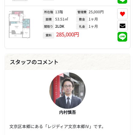
13階
25,000円
♥
所在階
管理費
53.51㎡
1ヶ月
面積
敷金
2LDK
1ヶ月
間取り
礼金
285,000円
賃料
スタッフのコメント
内村慎吾
文京区本郷にある「レジディア文京本郷Ⅳ」です。