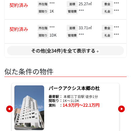
***
25.27㎡
***
契約済み
所在階
面積
敷金
1K
***
***
間取り
管理費
礼金
***
33.71㎡
***
契約済み
所在階
面積
敷金
1DK
***
***
間取り
管理費
礼金
その他(全34件)を全て表示する
似た条件の物件
パークアクシス本郷の杜
最寄駅：
本郷三丁目駅 徒歩1分
間取り：
1K～1LDK
14.9万円～22.1万円
賃料 ：