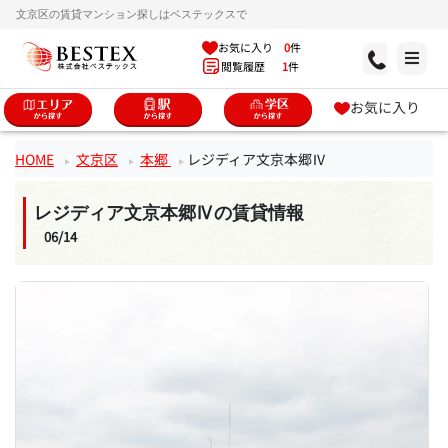
文京区の賃貸マンション探しはベステックスで
お気に入り
0
件
閲覧履歴
1
件
お気に入り
HOME
文京区
本郷
レジディア文京本郷Ⅳ
レジディア文京本郷Ⅳの賃貸情報
06/14