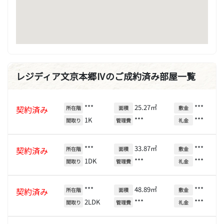
レジディア文京本郷Ⅳのご成約済み部屋一覧
***
25.27㎡
***
契約済み
所在階
面積
敷金
1K
***
***
間取り
管理費
礼金
***
33.87㎡
***
契約済み
所在階
面積
敷金
1DK
***
***
間取り
管理費
礼金
***
48.89㎡
***
契約済み
所在階
面積
敷金
2LDK
***
***
間取り
管理費
礼金